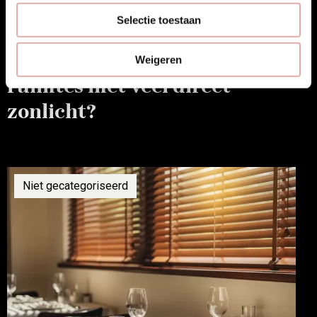
Selectie toestaan
Hoe kies je jaloezieën voor
Weigeren
ruimtes met veel direct
zonlicht?
Niet gecategoriseerd