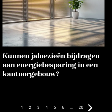
Kunnen jaloezieën bijdragen
aan energiebesparing in een
kantoorgebouw?
1
2
3
4
5
6
…
20
»