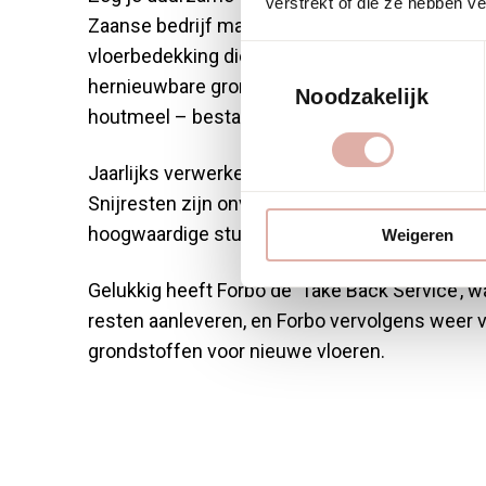
verstrekt of die ze hebben v
Zaanse bedrijf maakt al 125 jaar Marmoleum, 
Toestemmingsselectie
vloerbedekking die voor bijna 100% uit natuurli
hernieuwbare grondstoffen – zoals lijnolie, har
Noodzakelijk
houtmeel – bestaat.
Jaarlijks verwerken we duizenden m2 vloeren 
Snijresten zijn onvermijdelijk, maar het is zo
hoogwaardige stukken Marmoleum weg te goo
Weigeren
Gelukkig heeft Forbo de ‘Take Back Service’, w
resten aanleveren, en Forbo vervolgens weer v
grondstoffen voor nieuwe vloeren.