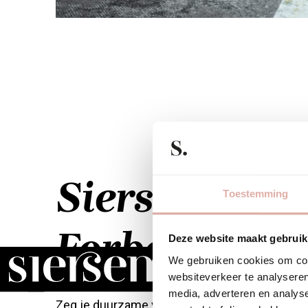
Siersema X
Toestemming
Forbo Floori
Deze website maakt gebruik
We gebruiken cookies om cont
websiteverkeer te analyseren
media, adverteren en analys
Zeg je duurzame vloeren, dan zeg je Forbo Floo