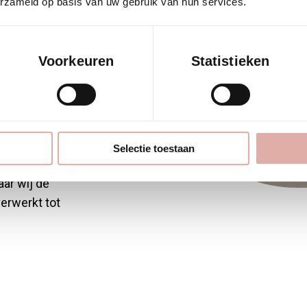
erzameld op basis van uw gebruik van hun services.
een linoleum
jke,
s, kalk en
Voorkeuren
Statistieken
van Forbo.
nde om
ien.
Selectie toestaan
aar wij de
erwerkt tot