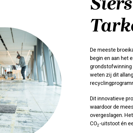
Sier
Tark
De meeste broeika
begin en aan het e
grondstofwinning e
weten zij dit alla
recyclingprogram
Dit innovatieve pr
waardoor de mees
overgeslagen. Het 
CO
-uitstoot én e
2