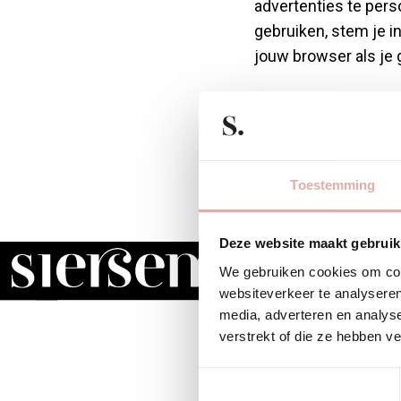
advertenties te pers
gebruiken, stem je i
jouw browser als je
Noodzakelijke c
basisfuncties zoa
Zonder deze cooki
Toestemming
Voorkeurscookie
op het gedrag en d
Deze website maakt gebruik
Statistische coo
We gebruiken cookies om cont
websiteverkeer te analyseren
door anonieme geg
media, adverteren en analys
verstrekt of die ze hebben v
Marketingcookie
websites bezoeken
Toestemmingsselectie
waardoor ze waard