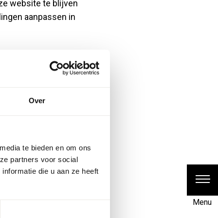
ze website te blijven
llingen aanpassen in
n, omdat ze
mogelijk maken.
Over
 die van invloed is
of uw regio.
hun site gebruiken
 media te bieden en om ons
ze partners voor social
nformatie die u aan ze heeft
erschillende
uele gebruiker,
Menu
eerders