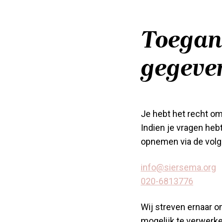
Toegan
gegeve
Je hebt het recht om 
Indien je vragen heb
opnemen via de vol
info@siersema.o
rg
020-6813776
Wij streven ernaar 
mogelijk te verwerke