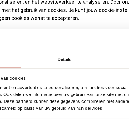
onaliseren, en het websiteverkeer te analyseren. Door on
n met het gebruik van cookies. Je kunt jouw cookie-inste
 geen cookies wenst te accepteren.
ookies
zijn essentieel om een website bruikbaar te make
ls paginanavigatie en toegang tot beveiligde gedeelten 
es kan de website niet goed functioneren.
Details
s
zorgen ervoor dat een website informatie kan onthouden
e vormgeving van de site, zoals de taal van uw voorkeur 
 van cookies
kies
helpen website-eigenaren begrijpen hoe bezoekers 
ent en advertenties te personaliseren, om functies voor social
. Ook delen we informatie over uw gebruik van onze site met on
evens te verzamelen en te rapporteren.
e. Deze partners kunnen deze gegevens combineren met andere i
erzameld op basis van uw gebruik van hun services.
s
worden gebruikt om bezoekers te volgen wanneer ze v
. Ze tonen advertenties die zijn afgestemd op de individ
evoller worden voor zowel uitgevers als externe advert