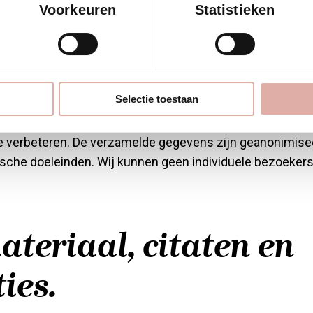
Voorkeuren
Statistieken
cs.
Selectie toestaan
an Google Analytics om het verkeer op onze website te a
te verbeteren. De verzamelde gegevens zijn geanonimis
tische doeleinden. Wij kunnen geen individuele bezoekers 
teriaal, citaten en
ies.