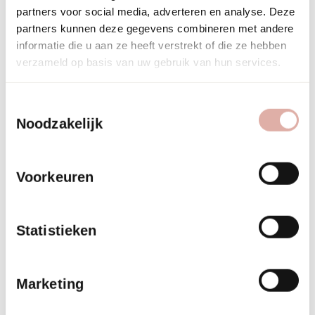
partners voor social media, adverteren en analyse. Deze
partners kunnen deze gegevens combineren met andere
informatie die u aan ze heeft verstrekt of die ze hebben
verzameld op basis van uw gebruik van hun services.
Toestemmingsselectie
Noodzakelijk
Voorkeuren
Ontdek onze laatste
vacatures
Statistieken
Dit zijn de vacatures waar we gericht iemand voor zoeken.
Marketing
Maar voor talent maken we altijd tijd en ruimte. Dus staat
er niets tussen? Neem gewoon even
contact
op en dan