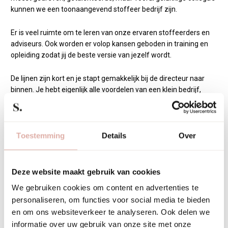
kunnen we een toonaangevend stoffeer bedrijf zijn.
Er is veel ruimte om te leren van onze ervaren stoffeerders en
adviseurs. Ook worden er volop kansen geboden in training en
opleiding zodat jij de beste versie van jezelf wordt.
De lijnen zijn kort en je stapt gemakkelijk bij de directeur naar
binnen. Je hebt eigenlijk alle voordelen van een klein bedrijf,
terwijl je werkt voor grote merken en architecten.
We zijn trots op ons team van vakmensen en adviseurs en
Toestemming
Details
Over
werken samen aan ons hoofddoel: hoogwaardige, unieke
interieurs creëren.
Deze website maakt gebruik van cookies
We gebruiken cookies om content en advertenties te
personaliseren, om functies voor social media te bieden
en om ons websiteverkeer te analyseren. Ook delen we
informatie over uw gebruik van onze site met onze