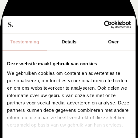
Onze projecten met
wandbespanningen.
Toestemming
Details
Over
Deze website maakt gebruik van cookies
We gebruiken cookies om content en advertenties te
personaliseren, om functies voor social media te bieden
en om ons websiteverkeer te analyseren. Ook delen we
informatie over uw gebruik van onze site met onze
partners voor social media, adverteren en analyse. Deze
partners kunnen deze gegevens combineren met andere
informatie die u aan ze heeft verstrekt of die ze hebben
verzameld op basis van uw gebruik van hun services.