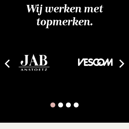
Wij werken met
topmerken.
Next
vious
1
2
3
4