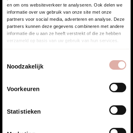
en om ons websiteverkeer te analyseren. Ook delen we
informatie over uw gebruik van onze site met onze
partners voor social media, adverteren en analyse. Deze
Projecten die je
partners kunnen deze gegevens combineren met andere
informatie die u aan ze heeft verstrekt of die ze hebben
wellicht ook
verzameld op basis van uw gebruik van hun services.
interessant vindt.
Toestemmingsselectie
Noodzakelijk
Voorkeuren
Statistieken