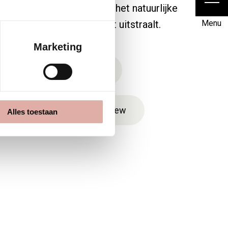
palet sluit perfect aan op het natuurlijke
voor een kantoor dat rust uitstraalt.
Menu
Marketing
ren, rolgordijnen & behang
 Leysner | Foto's: Today's Brew
Alles toestaan