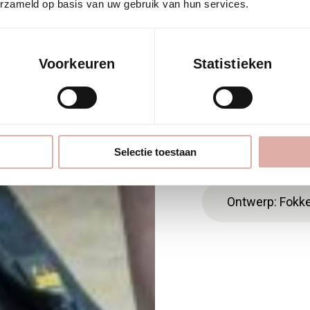
erzameld op basis van uw gebruik van hun services.
steeds meer
top-
(interieur)archit
al rekening houden
Voorkeuren
Statistieken
de Zuidas.
Expertise: Duu
Selectie toestaan
Ontwerp: Fokke