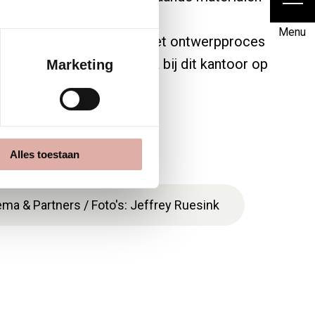
of-mind
. Dat betekent dat
Menu
ecten vanaf het begin van het ontwerpproces
 met circulariteit. Zo ook bij dit kantoor op
Marketing
rzame vloeren
Alles toestaan
ma & Partners / Foto's: Jeffrey Ruesink