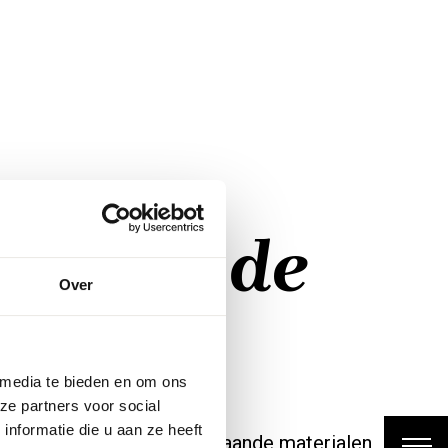
projecten
oor op de
Over
as.
 media te bieden en om ons
ze partners voor social
nformatie die u aan ze heeft
hting is hergebruik van bestaande materialen