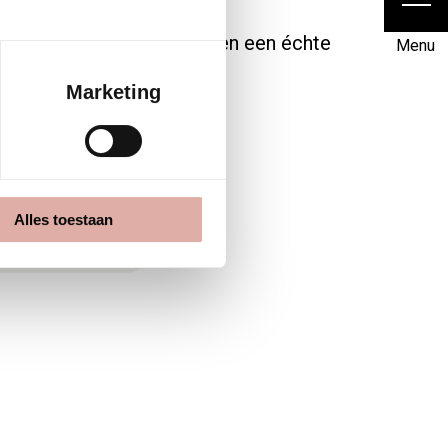
astoe dame en heer hebben een échte
Menu
gen.
Marketing
belstoffering
Alles toestaan
ma Stoffeerders