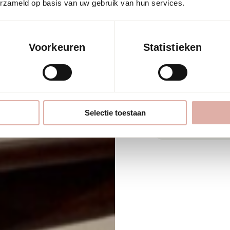
erzameld op basis van uw gebruik van hun services.
Deze prachtige P
make-over gekre
Voorkeuren
Statistieken
Expertise: Meu
Selectie toestaan
Foto's: Sierse