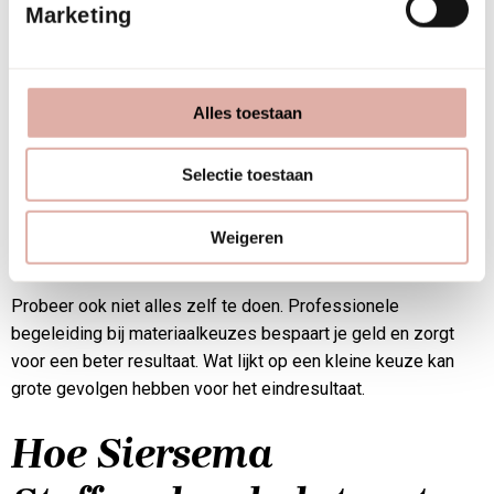
Marketing
Vergeet niet na te denken over de toekomst. Trends
veranderen snel, maar een renovatie moet jaren meegaan.
Kies voor tijdloze elementen als basis en voeg trendy
Alles toestaan
accenten toe via makkelijk vervangbare onderdelen.
Onderschat niet het belang van functionaliteit. Een ruimte die
Selectie toestaan
er prachtig uitziet maar niet praktisch werkt, frustreert
medewerkers en bezoekers. Vorm en functie moeten in
Weigeren
balans zijn.
Probeer ook niet alles zelf te doen. Professionele
begeleiding bij materiaalkeuzes bespaart je geld en zorgt
voor een beter resultaat. Wat lijkt op een kleine keuze kan
grote gevolgen hebben voor het eindresultaat.
Hoe Siersema