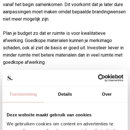
vanaf het begin samenkomen. Dit voorkomt dat je later dure
aanpassingen moet maken omdat bepaalde brandingwensen
niet meer mogelijk zijn.
Plan je budget zo dat er ruimte is voor kwalitatieve
afwerking. Goedkope materialen kunnen je merkimago
schaden, ook al ziet de basis er goed uit. Investeer liever in
minder ruimte met betere materialen dan in veel ruimte met
goedkope afwerking.
Betrek verschillende disciplines bij de planning. Architecten
begrijpen ruimtelijke mogelijkheden, brandingspecialisten
weten hoe je merkidentiteit vormgeeft, en stoffeerders
Toestemming
Details
Over
kunnen adviseren over materialen en kleuren die bij je budget
en gebruik passen.
Deze website maakt gebruik van cookies
Houd rekening met de timing. Brandingspecifieke elementen
We gebruiken cookies om content en advertenties te
zoals wandbespanning of speciaal textiel hebben vaak