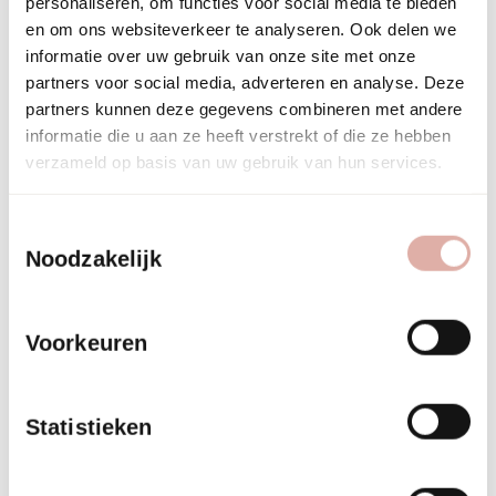
personaliseren, om functies voor social media te bieden
langere levertijden. Plan deze elementen vroeg in het proces
en om ons websiteverkeer te analyseren. Ook delen we
om vertragingen te voorkomen.
informatie over uw gebruik van onze site met onze
partners voor social media, adverteren en analyse. Deze
Welke fouten moet je
partners kunnen deze gegevens combineren met andere
informatie die u aan ze heeft verstrekt of die ze hebben
vermijden bij renovatie
verzameld op basis van uw gebruik van hun services.
en branding?
Toestemmingsselectie
Noodzakelijk
De grootste fout is branding als bijzaak behandelen. Als je dit
pas bedenkt als de renovatie bijna klaar is, mis je de beste
kansen en wordt het een dure aangelegenheid.
Voorkeuren
Overdrijving
is een andere veelgemaakte fout. Je logo op
elke muur en je huisstijlkleur overal maakt een ruimte
Statistieken
onrustig en amateuristisch. Subtiliteit werkt beter dan
overdaad.