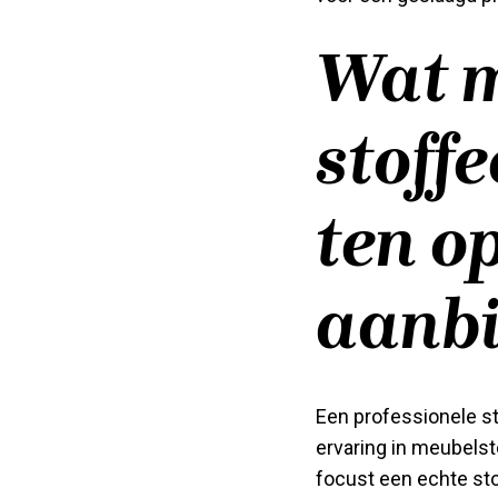
Wat m
stoff
ten o
aanbi
Een professionele s
ervaring in meubels
focust een echte sto