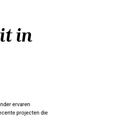
t in
inder ervaren
recente projecten die