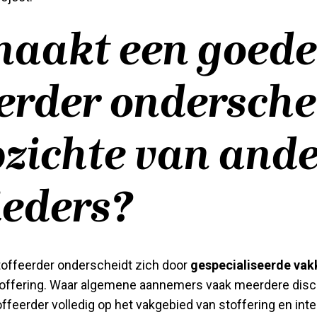
aakt een goede
eerder ondersch
pzichte van and
eders?
toffeerder onderscheidt zich door
gespecialiseerde vak
toffering. Waar algemene aannemers vaak meerdere disc
ffeerder volledig op het vakgebied van stoffering en int