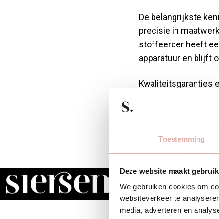
De belangrijkste ken
precisie in maatwer
stoffeerder heeft ee
apparatuur en blijft
Kwaliteitsgaranties 
achter zijn werk en 
het verschil: sommi
designstukken of jui
Toestemming
Welke
Deze website maakt gebruik
stelle
We gebruiken cookies om cont
websiteverkeer te analyseren
media, adverteren en analys