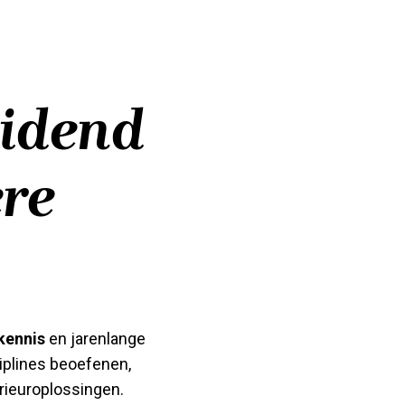
eidend
ere
kennis
en jarenlange
iplines beoefenen,
erieuroplossingen.