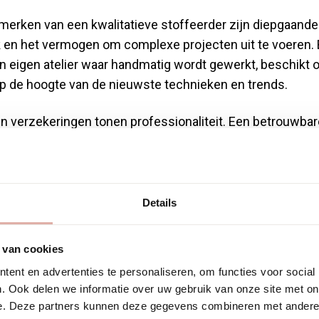
merken van een kwalitatieve stoffeerder zijn diepgaande
k en het vermogen om complexe projecten uit te voeren.
n eigen atelier waar handmatig wordt gewerkt, beschikt
 op de hoogte van de nieuwste technieken en trends.
en verzekeringen tonen professionaliteit. Een betrouwbar
biedt garantie op zowel materialen als uitvoering. Ook sp
ge stoffeerders excelleren in antieke meubels, anderen 
st in grootschalige projecten.
Details
 vragen moet je
 van cookies
n voordat je een
ent en advertenties te personaliseren, om functies voor social
. Ook delen we informatie over uw gebruik van onze site met on
e. Deze partners kunnen deze gegevens combineren met andere i