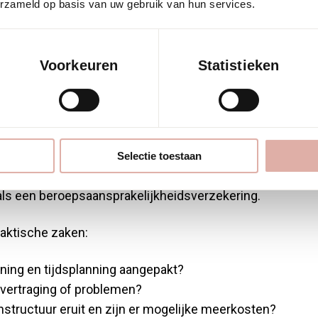
eerder inhuurt?
erzameld op basis van uw gebruik van hun services.
Voorkeuren
Statistieken
lpen je de juiste keuze te maken en voorkomen teleurste
en over ervaring, referenties en de specifieke expertise d
 voorbeelden van vergelijkbare projecten en of je cont
Selectie toestaan
ormeer naar verzekeringen: een professionele stoffeerde
als een beroepsaansprakelijkheidsverzekering.
raktische zaken:
ning en tijdsplanning aangepakt?
 vertraging of problemen?
nstructuur eruit en zijn er mogelijke meerkosten?