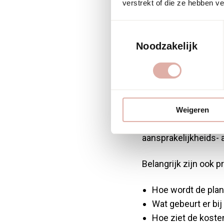
stoff
verstrekt of die ze hebben v
Toestemmingsselectie
Noodzakelijk
Essentiële vragen
he
Begin altijd met vrag
project.
Vraag naar concrete
Weigeren
eerdere klanten. Inf
aansprakelijkheids- 
Belangrijk zijn ook p
Hoe wordt de plan
Wat gebeurt er bij
Hoe ziet de koste