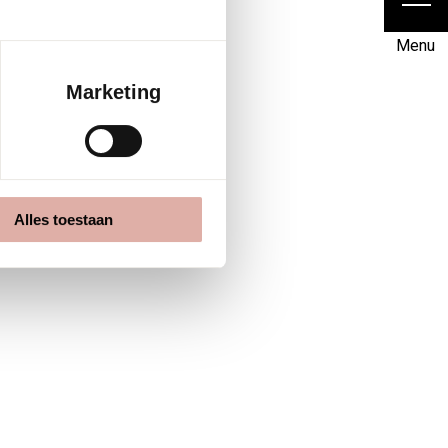
Menu
Marketing
llingen achteraf.
ie past bij jouw
act mag opnemen met
Alles toestaan
r heeft zowel een