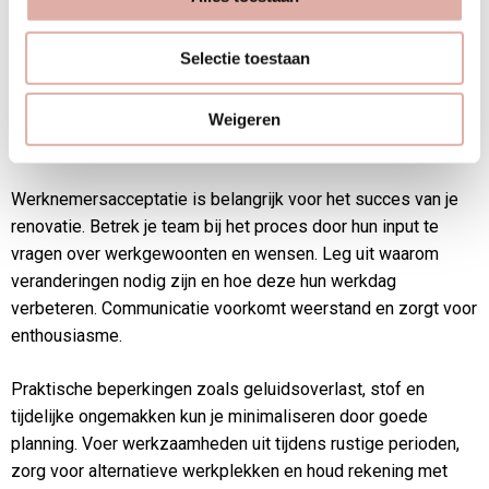
De bestaande infrastructuur kan beperkingen opleggen. Oude
Selectie toestaan
elektra, verwarming of ventilatie vraagt soms om creatieve
oplossingen. Werk samen met specialisten die ervaring
hebben met renovatie van bestaande panden om de beste
Weigeren
opties te vinden binnen je mogelijkheden.
Werknemersacceptatie is belangrijk voor het succes van je
renovatie. Betrek je team bij het proces door hun input te
vragen over werkgewoonten en wensen. Leg uit waarom
veranderingen nodig zijn en hoe deze hun werkdag
verbeteren. Communicatie voorkomt weerstand en zorgt voor
enthousiasme.
Praktische beperkingen zoals geluidsoverlast, stof en
tijdelijke ongemakken kun je minimaliseren door goede
planning. Voer werkzaamheden uit tijdens rustige perioden,
zorg voor alternatieve werkplekken en houd rekening met