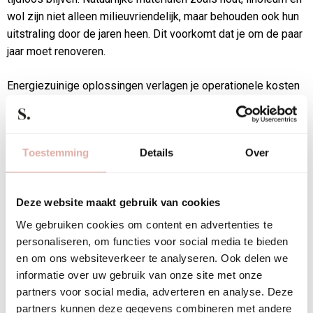
wol zijn niet alleen milieuvriendelijk, maar behouden ook hun
uitstraling door de jaren heen. Dit voorkomt dat je om de paar
jaar moet renoveren.
Energiezuinige oplossingen verlagen je operationele kosten
en verkleinen je ecologische voetafdruk. LED-verlichting met
daglichtregeling, slimme thermostaten en goed geïsoleerde
ramen zorgen voor een comfortabele werkomgeving tegen
Toestemming
Details
Over
lagere kosten.
Circulaire inrichting betekent dat je materialen kiest die aan
Deze website maakt gebruik van cookies
het einde van hun levensduur hergebruikt kunnen worden.
Denk aan tapijttegels in plaats van vast tapijt, meubilair van
We gebruiken cookies om content en advertenties te
personaliseren, om functies voor social media te bieden
gerecyclede materialen en modulaire systemen die je kunt
en om ons websiteverkeer te analyseren. Ook delen we
uitbreiden of aanpassen.
informatie over uw gebruik van onze site met onze
partners voor social media, adverteren en analyse. Deze
Investeer in kwaliteit boven kwantiteit. Hoogwaardige
partners kunnen deze gegevens combineren met andere
stoffering, degelijke vloeren en goed meubilair kosten meer