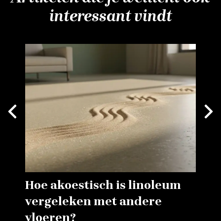
interessant vindt
Next
vious
Hoe akoestisch is linoleum
vergeleken met andere
vloeren?