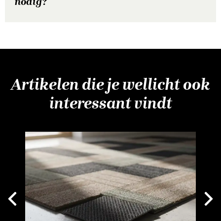
nodig?
Artikelen die je wellicht ook
interessant vindt
Next
vious