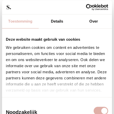
meubelstoffering?
Toestemming
Details
Over
Preventie is de beste vorm van onderhoud voor
gestoffeerde meubels. Plaats meubels uit direct zonlicht,
stofzuig wekelijks, draai kussens regelmatig om en gebruik
Deze website maakt gebruik van cookies
waar mogelijk beschermende hoezen. Deze eenvoudige
maatregelen voorkomen de meeste schade en slijtage.
We gebruiken cookies om content en advertenties te
personaliseren, om functies voor social media te bieden
en om ons websiteverkeer te analyseren. Ook delen we
Zonlicht is een van de grootste vijanden van
informatie over uw gebruik van onze site met onze
meubelstoffering
. UV-stralen kunnen kleuren doen
partners voor social media, adverteren en analyse. Deze
vervagen en vezels verzwakken. Plaats meubels daarom niet
partners kunnen deze gegevens combineren met andere
direct voor ramen of gebruik gordijnen en zonwering tijdens
informatie die u aan ze heeft verstrekt of die ze hebben
de felste uren van de dag.
verzameld op basis van uw gebruik van hun services.
Regelmatige stofzuiging is cruciaal. Stof en vuil werken als
Toestemmingsselectie
schuurpapier tussen de vezels. Stofzuig wekelijks met een
zachte borstelkop en vergeet de kieren en naden niet.
Noodzakelijk