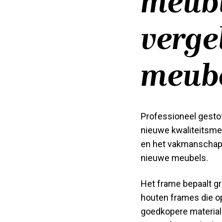
meubi
verge
meub
Professioneel gest
nieuwe kwaliteitsmeu
en het vakmanschap
nieuwe meubels.
Het frame bepaalt g
houten frames die o
goedkopere materiale