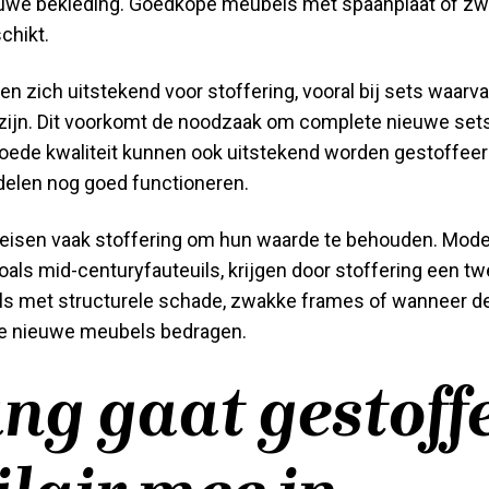
ieuwe bekleding. Goedkope meubels met spaanplaat of z
chikt.
n zich uitstekend voor stoffering, vooral bij sets waarv
zijn. Dit voorkomt de noodzaak om complete nieuwe sets
oede kwaliteit kunnen ook uitstekend worden gestoffeer
elen nog goed functioneren.
eisen vaak stoffering om hun waarde te behouden. Mod
oals mid-centuryfauteuils, krijgen door stoffering een t
els met structurele schade, zwakke frames of wanneer d
re nieuwe meubels bedragen.
ng gaat gestoff