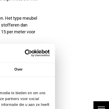
en. Het type meubel
 stofferen dan
 15 per meter voor
eting, winkelmarges
 kwaliteit van het
este optie om de
Over
 het frame, kunnen
een nieuwe aankoop,
 media te bieden en om ons
ze partners voor social
nformatie die u aan ze heeft