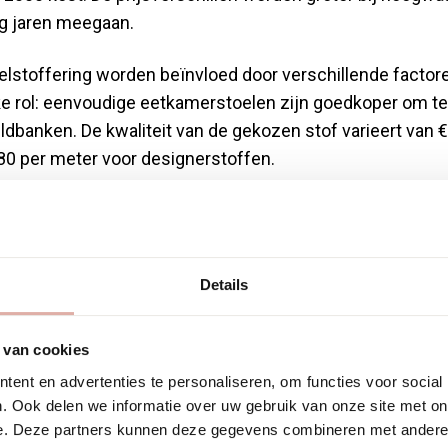
og jaren meegaan.
lstoffering worden beïnvloed door verschillende factor
ke rol: eenvoudige eetkamerstoelen zijn goedkoper om te
dbanken. De kwaliteit van de gekozen stof varieert van €
 80 per meter voor designerstoffen.
etaal je niet alleen voor materialen, maar ook voor mark
lstoffering elimineert deze extra kosten en behoudt de
 Voor antieke of designmeubels is stoffering vaak de b
Details
rde te behouden.
den, zoals het vervangen van vering of reparaties aan
 van cookies
Toch blijft de totaalprijs meestal aanzienlijk lager dan 
ent en advertenties te personaliseren, om functies voor social
an goede kwaliteit.
. Ook delen we informatie over uw gebruik van onze site met on
e. Deze partners kunnen deze gegevens combineren met andere i