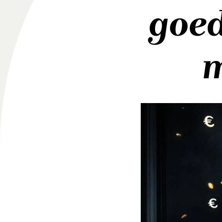
goe
m