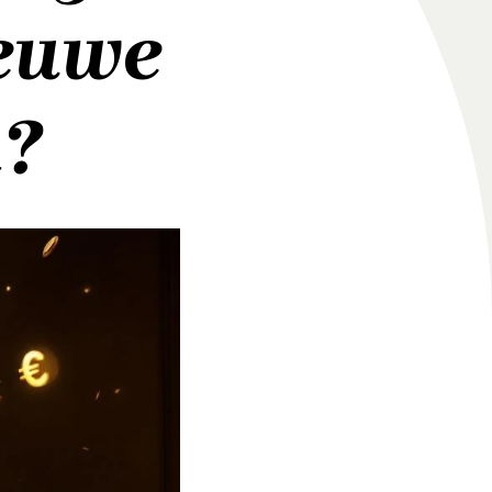
euwe
n?