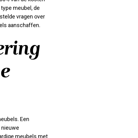
 type meubel, de
stelde vragen over
els aanschaffen.
ering
we
meubels. Een
n nieuwe
aardige meubels met