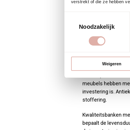
Welke
verstrekt of die ze hebben v
Toestemmingsselectie
meest
Noodzakelijk
stoff
Weigeren
Banken, fauteuils 
meubels hebben mees
investering is. Anti
stoffering.
Kwaliteitsbanken met
bepaalt de levensduu