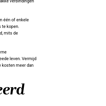
wakke verbindingen
an één of enkele
 te kopen.
d, mits de
erne
weede leven. Vermijd
e kosten meer dan
eerd