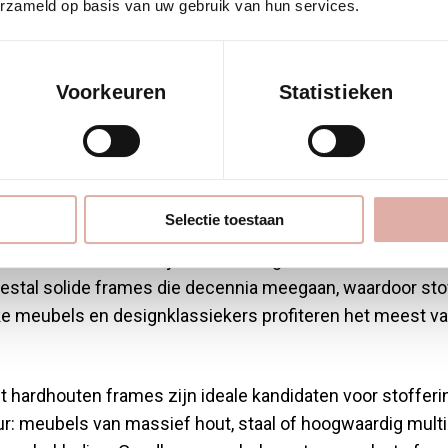
 meubels zijn h
erzameld op basis van uw gebruik van hun services.
 geschikt voor
Voorkeuren
Statistieken
ering?
Selectie toestaan
en eetkamerstoelen
zijn het meest geschikt voor meubel
tal solide frames die decennia meegaan, waardoor sto
eke meubels en designklassiekers profiteren het meest v
 hardhouten frames zijn ideale kandidaten voor stofferi
r: meubels van massief hout, staal of hoogwaardig multi