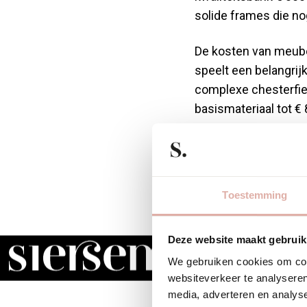
solide frames die n
De kosten van meube
speelt een belangrij
complexe chesterfiel
basismateriaal tot €
Bij nieuwe meubels b
en merkwaarde. Meube
onderliggende frame.
Toestemming
oorspronkelijke waa
Complexe werkzaamhe
Deze website maakt gebruik
de kosten verhogen. 
We gebruiken cookies om cont
vooral bij meubels v
websiteverkeer te analyseren
media, adverteren en analys