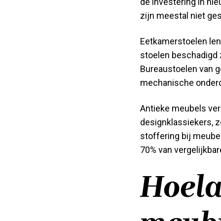
de investering in n
zijn meestal niet ges
Eetkamerstoelen lene
stoelen beschadigd 
Bureaustoelen van g
mechanische onderd
Antieke meubels ver
designklassiekers, z
stoffering bij meub
70% van vergelijkba
Hoela