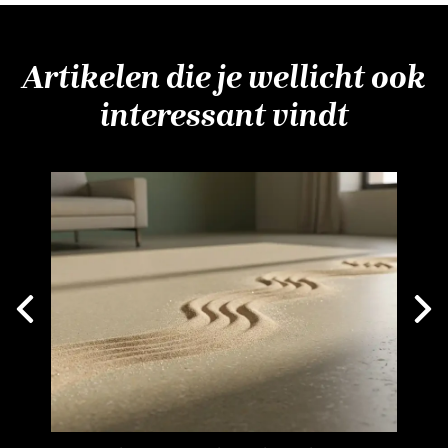
Artikelen die je wellicht ook
interessant vindt
Next
vious