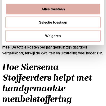
voor handwerk, de complexiteit van het ontwerp en de
kwaliteit van de gebruikte materialen. Een eenvoudige
Alles toestaan
eetkamerstoel kost minder dan een antieke chesterfieldbank
met uitgebreid knoopwerk.
Selectie toestaan
Op lange termijn is handgemaakte stoffering vaak
voordeliger. Waar standaard bekleding na 5–7 jaar vervanging
Weigeren
nodig heeft, gaat handgemaakte stoffering vaak 15–20 jaar
mee. De totale kosten per jaar gebruik zijn daardoor
vergelijkbaar, terwijl de kwaliteit en uitstraling veel hoger zijn.
Hoe Siersema
Stoffeerders helpt met
handgemaakte
meubelstoffering