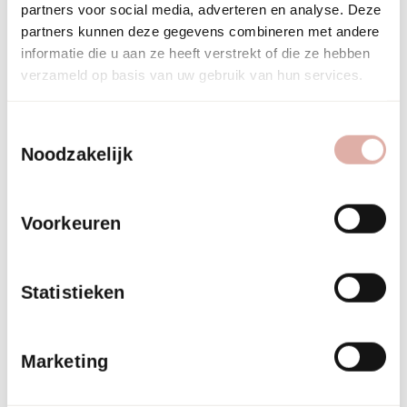
Hoeveel kost
partners voor social media, adverteren en analyse. Deze
partners kunnen deze gegevens combineren met andere
handgemaakte
informatie die u aan ze heeft verstrekt of die ze hebben
meubelstoffering
verzameld op basis van uw gebruik van hun services.
vergeleken met
Toestemmingsselectie
Noodzakelijk
standaardopties?
Voorkeuren
Handgemaakte meubelstoffering kost doorgaans 40–60%
meer dan standaard machinale stoffering, afhankelijk van de
complexiteit van het meubelstuk en de gekozen materialen.
Statistieken
Deze
hogere investering
wordt gecompenseerd door de
langere levensduur en superieure kwaliteit van het
eindresultaat.
Marketing
Factoren die de prijs beïnvloeden, zijn de tijd die nodig is