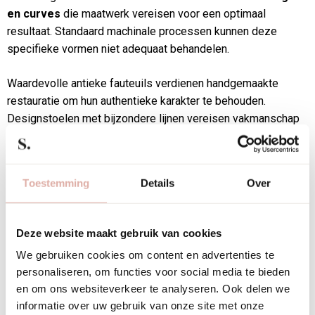
en curves
die maatwerk vereisen voor een optimaal
resultaat. Standaard machinale processen kunnen deze
specifieke vormen niet adequaat behandelen.
Waardevolle antieke fauteuils verdienen handgemaakte
restauratie om hun authentieke karakter te behouden.
Designstoelen met bijzondere lijnen vereisen vakmanschap
om de oorspronkelijke esthetiek te respecteren. Ook
moderne meubels met ongewone vormen of premium
materialen zijn ideaal voor handgemaakte behandeling.
Toestemming
Details
Over
Meubels die intensief worden gebruikt, zoals loungebanken
in kantoren of eetkamerstoelen, profiteren van de extra
Deze website maakt gebruik van cookies
duurzaamheid van handwerk. De investering in handgemaakte
We gebruiken cookies om content en advertenties te
stoffering loont vooral bij meubelstukken die dagelijks
personaliseren, om functies voor social media te bieden
worden gebruikt en jarenlang mooi moeten blijven.
en om ons websiteverkeer te analyseren. Ook delen we
informatie over uw gebruik van onze site met onze