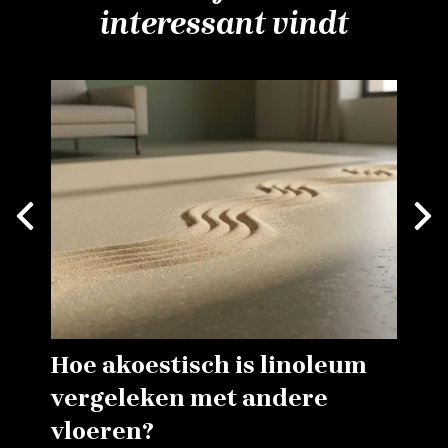
interessant vindt
Next
vious
Hoe akoestisch is linoleum
vergeleken met andere
vloeren?