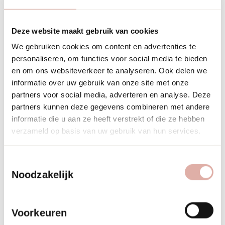
Het installatieproces van gordijnen verloopt in de meeste
gevallen via een vaste volgorde: inmeten, adviseren,
produceren of leveren, en ten slotte monteren en afwerken.
Deze website maakt gebruik van cookies
Dit proces zorgt voor een nauwkeurig en professioneel
We gebruiken cookies om content en advertenties te
eindresultaat.
personaliseren, om functies voor social media te bieden
en om ons websiteverkeer te analyseren. Ook delen we
Inmeten en opnemen:
Een vakman meet de ramen en de
informatie over uw gebruik van onze site met onze
ruimte nauwkeurig op en inventariseert de specifieke
partners voor social media, adverteren en analyse. Deze
wensen en eisen.
partners kunnen deze gegevens combineren met andere
Advies en materiaalkeuze:
Op basis van de opname
informatie die u aan ze heeft verstrekt of die ze hebben
volgt een adviesgesprek over stofkeuze, railsystemen en
verzameld op basis van uw gebruik van hun services.
bevestigingsopties.
Productie of levering:
Bij maatwerk worden de gordijnen
Toestemmingsselectie
op maat gemaakt, vaak in een eigen atelier.
Noodzakelijk
Confectiestukken worden besteld en eventueel
aangepast.
Installatie en montage:
De rails en bevestigingen
Voorkeuren
worden aangebracht, waarna de gordijnen worden