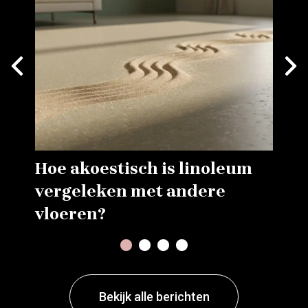
Next
vious
Hoe akoestisch is linoleum
vergeleken met andere
vloeren?
1
2
3
4
Bekijk alle berichten