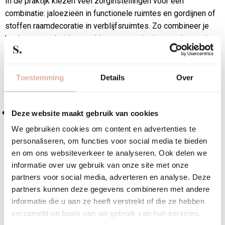
In de praktijk kiezen veel zorginstellingen voor een
combinatie: jaloezieën in functionele ruimtes en gordijnen of
stoffen raamdecoratie in verblijfsruimtes. Zo combineer je
het beste van beide werelden en stem je de raamdecoratie
af op de specifieke functie van elke ruimte.
Hoe kies je duurzame
Toestemming
Details
Over
jaloezieën voor een
Deze website maakt gebruik van cookies
zorginstelling?
We gebruiken cookies om content en advertenties te
personaliseren, om functies voor social media te bieden
en om ons websiteverkeer te analyseren. Ook delen we
Duurzame jaloezieën voor een zorginstelling kies je op basis
informatie over uw gebruik van onze site met onze
van levensduur, materiaalherkomst en de mogelijkheid tot
partners voor social media, adverteren en analyse. Deze
recycling of hergebruik. Duurzaamheid in de zorg betekent
partners kunnen deze gegevens combineren met andere
niet alleen milieubewust, maar ook economisch verantwoord:
informatie die u aan ze heeft verstrekt of die ze hebben
producten die lang meegaan en weinig onderhoud vragen,
verzameld op basis van uw gebruik van hun services.
verlagen de totale kosten over de gebruiksperiode.