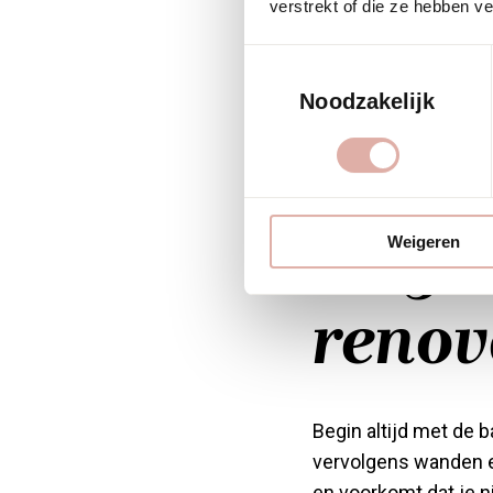
verstrekt of die ze hebben v
Stoffering brengt co
Toestemmingsselectie
kunnen een ruimte c
maken ruimtes uitno
Noodzakelijk
Hoe b
volgo
Weigeren
renov
Begin altijd met de b
vervolgens wanden en
en voorkomt dat je 