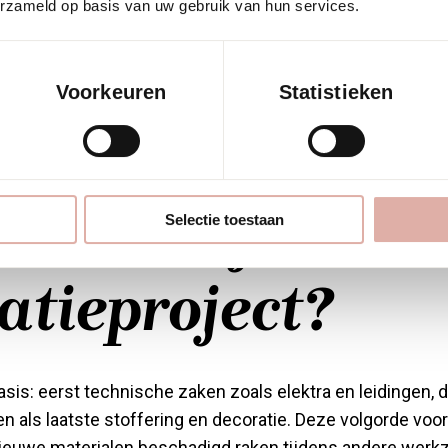
erzameld op basis van uw gebruik van hun services.
mfort en functionaliteit samen. Gordijnen, meubelbekledi
ompleet veranderen. Ze voegen textuur toe, verbeteren 
digend.
Voorkeuren
Statistieken
epaal je de juist
rde voor je
Selectie toestaan
atieproject?
asis: eerst technische zaken zoals elektra en leidingen, d
 als laatste stoffering en decoratie. Deze volgorde vo
nieuwe materialen beschadigd raken tijdens andere wer