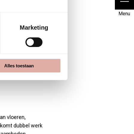
ng en tapijten
Menu
de akoestiek en
Marketing
e
Alles toestaan
an vloeren,
orkomt dubbel werk
kzaamheden.