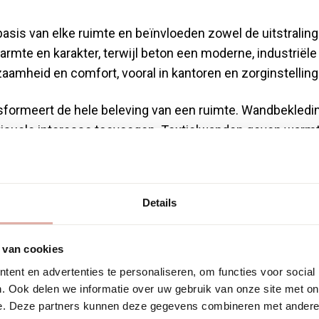
sis van elke ruimte en beïnvloeden zowel de uitstraling
armte en karakter, terwijl beton een moderne, industriële 
aamheid en comfort, vooral in kantoren en zorginstelling
formeert de hele beleving van een ruimte. Wandbekledin
visuele interesse toevoegen. Textielwanden geven warmte
en ruimte groter laten lijken.
hoe alle andere elementen tot hun recht komen. Goede ver
Details
roter laten lijken en de functionaliteit verbeteren. Denk 
erschillende momenten van de dag.
 van cookies
t alle elementen en bepaalt de sfeer. Neutrale kleuren ge
ent en advertenties te personaliseren, om functies voor social
l accentkleuren persoonlijkheid toevoegen. Overweeg hoe 
. Ook delen we informatie over uw gebruik van onze site met on
chillende lichtomstandigheden.
e. Deze partners kunnen deze gegevens combineren met andere i