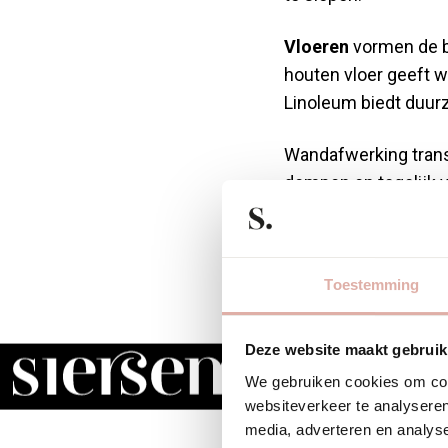
Vloeren
vormen de ba
houten vloer geeft w
Linoleum biedt duurz
Wandafwerking trans
dempen en tegelijk 
gladde oppervlakken e
Verlichting bepaalt 
Toestemming
versterken, ruimtes g
lichtbronnen voor v
Deze website maakt gebruik
Kleurgebruik verbind
We gebruiken cookies om cont
tijdloosheid, terwij
websiteverkeer te analyseren
beïnvloeden in vers
media, adverteren en analys