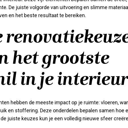
uimte. De juiste volgorde van uitvoering en slimme materia
ven en het beste resultaat te bereiken.
 renovatiekeuz
 het grootste
il in je interieu
enten hebben de meeste impact op je ruimte: vloeren, wa
bruik en stoffering. Deze onderdelen bepalen samen hoe 
 de juiste keuzes kun je een volledig nieuwe sfeer creër