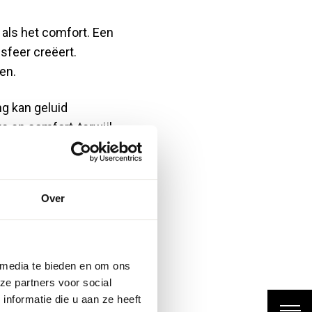
 als het comfort. Een
sfeer creëert.
en.
g kan geluid
 en comfort, terwijl
lichting kan kleuren
Over
aan verschillende
ven rust en
 media te bieden en om ons
kleuren elkaar
ze partners voor social
nformatie die u aan ze heeft