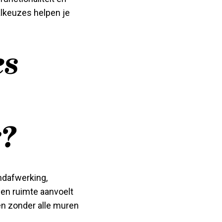
alkeuzes helpen je
es
r?
ndafwerking,
een ruimte aanvoelt
en zonder alle muren