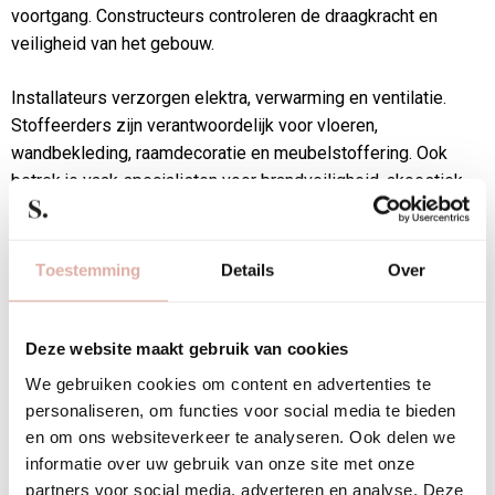
voortgang. Constructeurs controleren de draagkracht en
veiligheid van het gebouw.
Installateurs verzorgen elektra, verwarming en ventilatie.
Stoffeerders zijn verantwoordelijk voor vloeren,
wandbekleding, raamdecoratie en meubelstoffering. Ook
betrek je vaak specialisten voor brandveiligheid, akoestiek
en duurzaamheid.
Het succes hangt af van goede communicatie tussen alle
Toestemming
Details
Over
partijen. Organiseer wekelijkse overleggen tijdens de
uitvoering. Maak duidelijke afspraken over wie
verantwoordelijk is voor welke onderdelen. Zorg dat iedereen
Deze website maakt gebruik van cookies
toegang heeft tot actuele tekeningen en planningen. Start met
We gebruiken cookies om content en advertenties te
een gezamenlijke projectkick-off, waarin alle specialisten
personaliseren, om functies voor social media te bieden
elkaar ontmoeten en de planning doornemen.
en om ons websiteverkeer te analyseren. Ook delen we
informatie over uw gebruik van onze site met onze
Hoe voorkom je
partners voor social media, adverteren en analyse. Deze