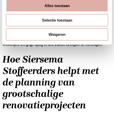
tot 8-12 weken.
Alles toestaan
Andere veelvoorkomende valkuilen zijn onduidelijke
besluitvorming en wijzigingen tijdens de uitvoering. Zorg dat
Selectie toestaan
alle beslissers betrokken zijn bij de planning en leg
wijzigingen altijd schriftelijk vast. Houd bij het plannen ook
Weigeren
rekening met vakanties en feestdagen. Monitor de voortgang
wekelijks en grijp tijdig in als zaken dreigen te vertragen.
Hoe Siersema
Stoffeerders helpt met
de planning van
grootschalige
renovatieprojecten