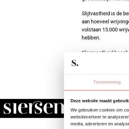
Slijtvastheid is de 
aan hoeveel wrijving
volstaan 15.000 wrij
hebben.
Kleurvastheid besche
op de schaal van 1-
comfort, vooral bij 
Toestemming
Onderhoudsgemak var
vereisen profession
vergemakkelijkt het 
Deze website maakt gebruik
We gebruiken cookies om cont
Wat z
websiteverkeer te analyseren
media, adverteren en analys