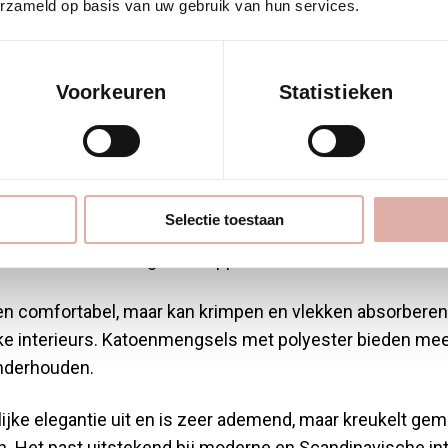
erzameld op basis van uw gebruik van hun services.
aire stoffen voo
Voorkeuren
Statistieken
lstoffering?
en polyester
zijn de meest gebruikte materialen voor meu
Selectie toestaan
ifieke voor- en nadelen die bepalen waar het het beste 
 vaak de beste eigenschappen van verschillende vezel
 en comfortabel, maar kan krimpen en vlekken absorberen.
eke interieurs. Katoenmengsels met polyester bieden meer
onderhouden.
lijke elegantie uit en is zeer ademend, maar kreukelt gema
n. Het past uitstekend bij moderne en Scandinavische int