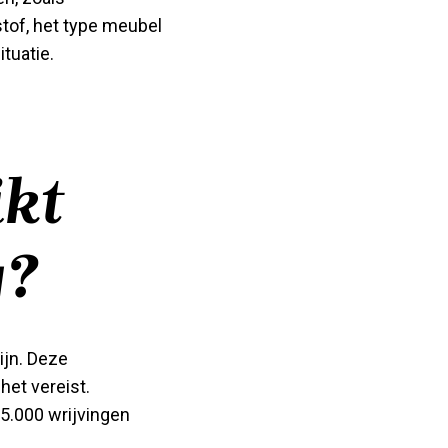
tof, het type meubel
tuatie.
ikt
g?
ijn. Deze
het vereist.
5.000 wrijvingen