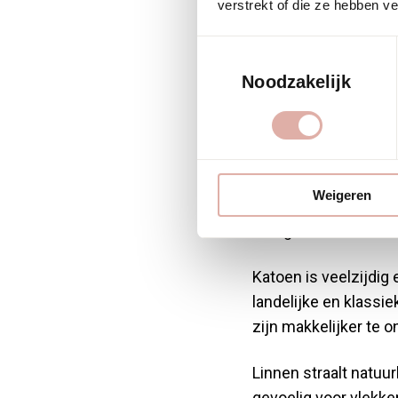
verstrekt of die ze hebben v
popul
Toestemmingsselectie
Noodzakelijk
meube
Katoen, linnen, wol 
Weigeren
materiaal heeft spec
Mengsels combineren
Katoen is veelzijdig
landelijke en klassi
zijn makkelijker te 
Linnen straalt natuur
gevoelig voor vlekke