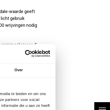
ndale-waarde geeft
licht gebruik
00 wrijvingen nodig
n minimaal niveau 5
 is essentieel voor
 aanvoelen.
Over
n wasbaar, andere
ls Scotchgard
 media te bieden en om ons
ze partners voor social
nformatie die u aan ze heeft