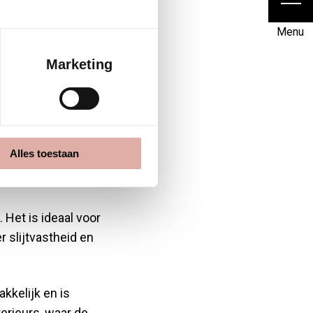
r
Menu
Marketing
belstoffering. Elk
Alles toestaan
toegepast kan worden.
s.
 Het is ideaal voor
 slijtvastheid en
kkelijk en is
erieurs, waar de