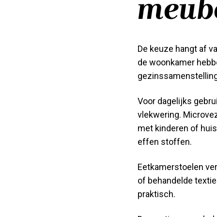
meub
De keuze hangt af v
de woonkamer hebben
gezinssamenstelling 
Voor dagelijks gebr
vlekwering. Microve
met kinderen of huis
effen stoffen.
Eetkamerstoelen vere
of behandelde textie
praktisch.