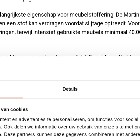
belangrijkste eigenschap voor meubelstoffering. De Marti
en een stof kan verdragen voordat slijtage optreedt. Voor 
vingen, terwijl intensief gebruikte meubels minimaal 40.0
rmt tegen vervaging door zonlicht. Een lichtvastheid va
8 voorkomt dat kleuren snel vervagen. Ademend vermogen
leren en synthetische stoffen die anders plakkerig kunnen
Details
ieert per stoftype. Sommige stoffen zijn afneembaar e
ele reiniging. Vlekbestendigheid door behandelingen zoa
dagelijkse onderhoud aanzienlijk.
 van cookies
ent en advertenties te personaliseren, om functies voor social
ijn de meest
. Ook delen we informatie over uw gebruik van onze site met on
e. Deze partners kunnen deze gegevens combineren met andere i