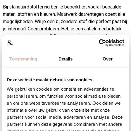
Bij standaardstoffering ben je beperkt tot vooraf bepaalde
maten, stoffen en kleuren. Maatwerk daarentegen opent alle
mogelijkheden. Wil je een bijzondere stof die perfect past bij
je interieur? Geen probleem. Heb je een antiek meubelstuk
met ongewone vormen? Een vakman kan daar precies
omheen werken.
Het grote voordeel ligt in de exclusiviteit. Je meubilair wordt
Toestemming
Details
Over
uniek, precies zoals jij het wilt. Bovendien kun je kiezen voor
duurzame, hoogwaardige materialen die bij jouw levensstijl
passen. Dit zorgt niet alleen voor een mooier resultaat, maar
Deze website maakt gebruik van cookies
ook voor meubilair dat jarenlang zijn waarde behoudt.
We gebruiken cookies om content en advertenties te
personaliseren, om functies voor social media te bieden
Hoe lang gaat
en om ons websiteverkeer te analyseren. Ook delen we
informatie over uw gebruik van onze site met onze
ambachtelijk
partners voor social media, adverteren en analyse. Deze
partners kunnen deze gegevens combineren met andere
gestoffeerd meubilair
informatie die u aan ze heeft verstrekt of die ze hebben