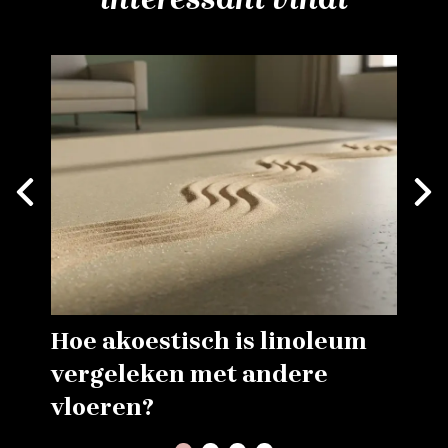
Next
vious
Hoe akoestisch is linoleum
vergeleken met andere
vloeren?