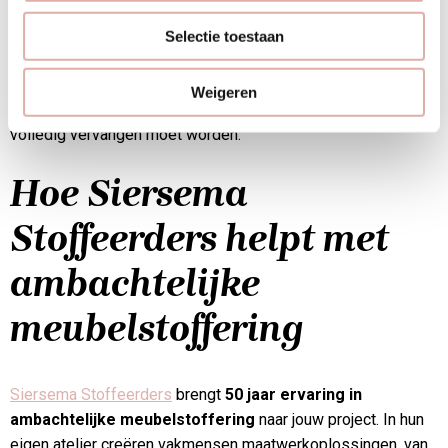
Een belangrijk voordeel is dat ambachtelijk gestoffeerd
meubilair opnieuw gestoffeerd kan worden wanneer de
Selectie toestaan
bekleding versleten raakt. Het frame blijft intact, dus je
investeert alleen in nieuwe bekleding. Dit maakt het op de
Weigeren
lange termijn vaak voordeliger dan goedkoop meubilair dat
volledig vervangen moet worden.
Hoe Siersema
Stoffeerders helpt met
ambachtelijke
meubelstoffering
Siersema Stoffeerders
brengt
50 jaar ervaring in
ambachtelijke meubelstoffering
naar jouw project. In hun
eigen atelier creëren vakmensen maatwerkoplossingen, van