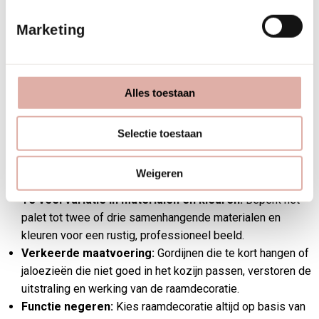
kantoor?
Marketing
De meest voorkomende fouten bij het combineren van
raamdecoratie in een kantoor zijn: te veel verschillende
Alles toestaan
stijlen mengen, de maatvoering niet op elkaar afstemmen en
de functie van de ruimte niet als uitgangspunt nemen. Dit
Selectie toestaan
leidt tot een rommelig geheel dat zowel esthetisch als
functioneel tekortschiet.
Weigeren
Te veel variatie in materialen en kleuren:
Beperk het
palet tot twee of drie samenhangende materialen en
kleuren voor een rustig, professioneel beeld.
Verkeerde maatvoering:
Gordijnen die te kort hangen of
jaloezieën die niet goed in het kozijn passen, verstoren de
uitstraling en werking van de raamdecoratie.
Functie negeren:
Kies raamdecoratie altijd op basis van