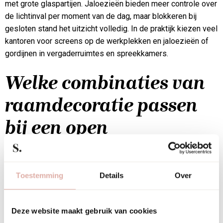
met grote glaspartijen. Jaloezieën bieden meer controle over
de lichtinval per moment van de dag, maar blokkeren bij
gesloten stand het uitzicht volledig. In de praktijk kiezen veel
kantoren voor screens op de werkplekken en jaloezieën of
gordijnen in vergaderruimtes en spreekkamers.
Welke combinaties van
raamdecoratie passen
bij een open
kantooromgeving?
Toestemming
Details
Over
In een open kantooromgeving passen combinaties van
screens met rolgordijnen of jaloezieën met lichtdoorlatende
gordijnen het beste. Deze combinaties bieden zonwering en
Deze website maakt gebruik van cookies
lichtregulering zonder de ruimte op te delen of zwaar te