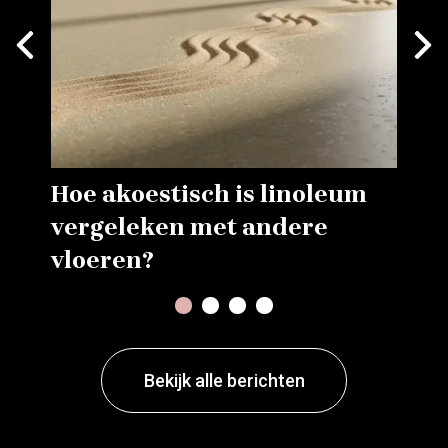
Next
vious
Hoe akoestisch is linoleum
vergeleken met andere
vloeren?
1
2
3
4
Bekijk alle berichten