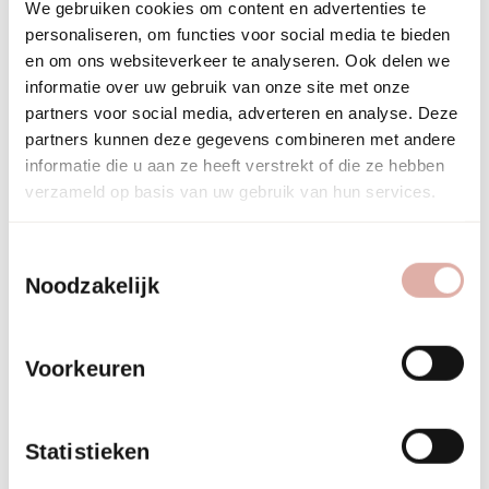
We gebruiken cookies om content en advertenties te
maken. Ze sluiten aan bij de open, transparante sfeer die veel
personaliseren, om functies voor social media te bieden
moderne kantoren nastreven.
en om ons websiteverkeer te analyseren. Ook delen we
informatie over uw gebruik van onze site met onze
Een veelgebruikte aanpak is het plaatsen van screens langs
partners voor social media, adverteren en analyse. Deze
de buitengevel voor basiszonwering, aangevuld met
partners kunnen deze gegevens combineren met andere
rolgordijnen in neutrale tinten voor individuele werkplekken of
informatie die u aan ze heeft verstrekt of die ze hebben
zones. Zo kunnen medewerkers zelf hun lichtinval regelen
verzameld op basis van uw gebruik van hun services.
zonder dat dit ten koste gaat van de eenheid in het interieur.
Kies bij voorkeur materialen en kleuren die terugkomen in de
Toestemmingsselectie
rest van het interieur, zodat de raamdecoratie onderdeel
Noodzakelijk
wordt van het totaalontwerp in plaats van een losse
toevoeging.
Voorkeuren
Welke fouten vermijd je
bij het combineren van
Statistieken
raamdecoratie in een