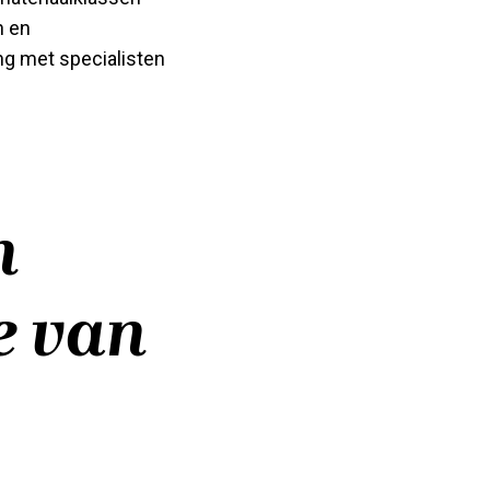
n en
ng met specialisten
n
e van