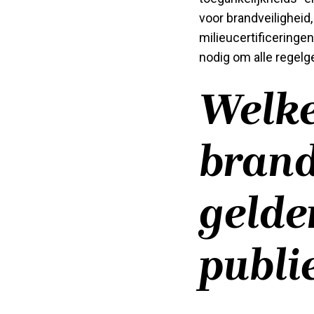
voor brandveilighei
milieucertificeringe
nodig om alle regelge
Welk
brand
gelde
publi