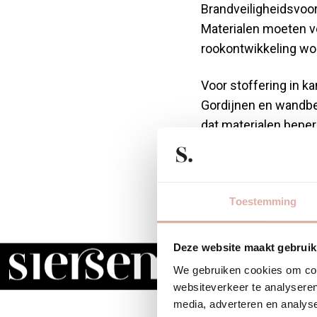
Brandveiligheidsvoor
Materialen moeten v
rookontwikkeling wor
Voor stoffering in k
Gordijnen en wandbe
dat materialen beper
Vluchtwegen krijgen 
moeten vaak aan str
certificering in klass
Toestemming
Let ook op rookontw
Deze website maakt gebruik
rookdichtheid, omdat
We gebruiken cookies om cont
moeten voorzien zijn
websiteverkeer te analyseren
media, adverteren en analys