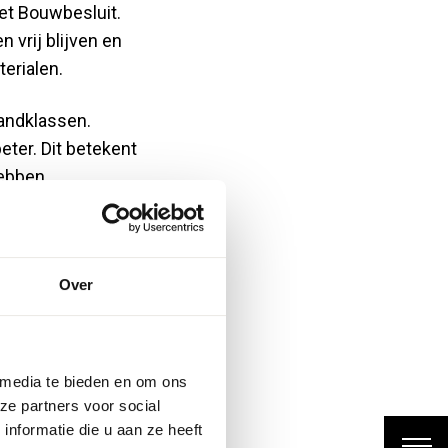
het Bouwbesluit.
 vrij blijven en
erialen.
randklassen.
ter. Dit betekent
ebben.
en trappenhuizen
reist meestal een
Over
strikte normen voor
gekozen materialen
 media te bieden en om ons
ze partners voor social
nformatie die u aan ze heeft