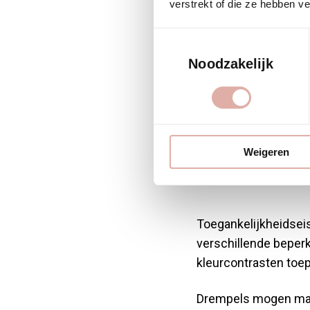
Wat z
verstrekt of die ze hebben v
Toestemmingsselectie
toega
Noodzakelijk
voor 
renov
Weigeren
Toegankelijkheidsei
verschillende beper
kleurcontrasten toe
Drempels mogen maxi