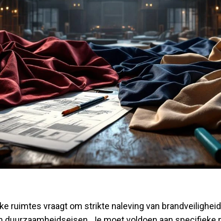
ke ruimtes vraagt om strikte naleving van brandveiligheid
en duurzaamheidseisen. Je moet voldoen aan specifieke 