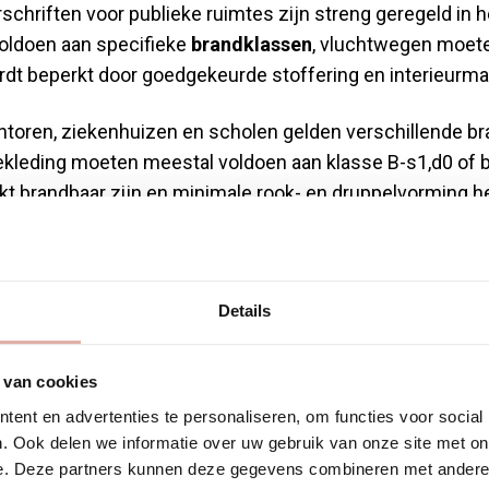
schriften voor publieke ruimtes zijn streng geregeld in 
oldoen aan specifieke
brandklassen
, vluchtwegen moeten
dt beperkt door goedgekeurde stoffering en interieurmat
antoren, ziekenhuizen en scholen gelden verschillende b
kleding moeten meestal voldoen aan klasse B-s1,d0 of be
kt brandbaar zijn en minimale rook- en druppelvorming h
extra aandacht tijdens renovatie. Materialen in gangen 
engere eisen voldoen. Vloerbedekking in vluchtwegen ve
e Bfl-s1.
Details
ikkeling bij materiaalkeuzes. Publieke gebouwen hebben 
 van cookies
 dit de veiligheid van bezoekers direct beïnvloedt. Alle 
ent en advertenties te personaliseren, om functies voor social
 van de juiste CE-markering en brandcertificaten.
. Ook delen we informatie over uw gebruik van onze site met on
e. Deze partners kunnen deze gegevens combineren met andere i