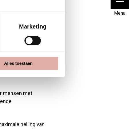
Menu
en
Marketing
 na
Alles toestaan
oor mensen met
oende
aximale helling van