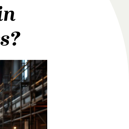
in
es?