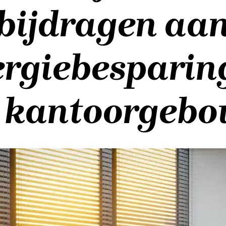
bijdragen aa
rgiebesparin
 kantoorgeb