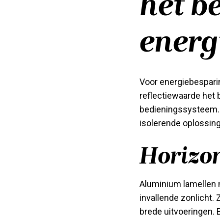
het b
energ
Voor energiebespari
reflectiewaarde het
bedieningssysteem. D
isolerende oplossing
Horizo
Aluminium lamellen m
invallende zonlicht.
brede uitvoeringen. B