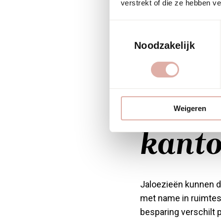
verstrekt of die ze hebben v
donkere lamellen war
een warm klimaat of 
Toestemmingsselectie
detail, maar een stra
Noodzakelijk
Hoeve
jaloe
Weigeren
kant
Jaloezieën kunnen d
met name in ruimtes 
besparing verschilt p