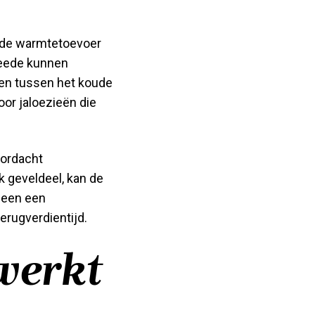
n de warmtetoevoer
tweede kunnen
ren tussen het koude
or jaloezieën die
oordacht
k geveldeel, kan de
lleen een
erugverdientijd.
 werkt