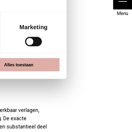
e. Voor kantoren in
iaal dan ook geen
Menu
Marketing
nen
n een
Alles toestaan
rkbaar verlagen,
g. De exacte
een substantieel deel