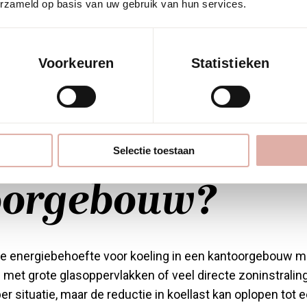
erzameld op basis van uw gebruik van hun services.
mte juist absorberen en geleidelijk afgeven aan de ruimt
met veel zuidgericht glas is de keuze van kleur en mater
tegische beslissing.
Voorkeuren
Statistieken
el energie kun
zieën besparen i
Selectie toestaan
oorgebouw?
e energiebehoefte voor koeling in een kantoorgebouw me
met grote glasoppervlakken of veel directe zoninstralin
er situatie, maar de reductie in koellast kan oplopen tot 