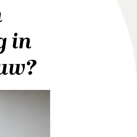
n
g in
ouw?