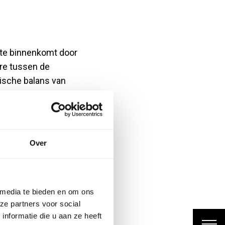
mte binnenkomt door
ère tussen de
mische balans van
rming van een
nlicht dringt door het
Over
iten te ontsnappen.
raam of direct achter
 media te bieden en om ons
teriaal en de kleur
ze partners voor social
nformatie die u aan ze heeft
 naar buiten, terwijl