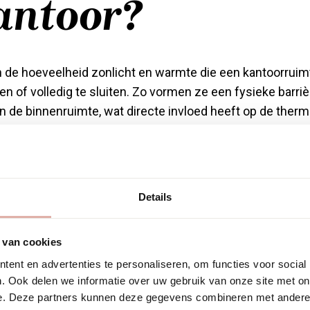
antoor?
n de hoeveelheid zonlicht en warmte die een kantoorrui
en of volledig te sluiten. Zo vormen ze een fysieke barri
 de binnenruimte, wat directe invloed heeft op de ther
n onafgeschermd glas leiden tot een aanzienlijke opwa
aat ook wel bekend als het broeikaseffect achter glas: zo
Details
ordt omgezet in warmte en heeft moeite om weer naar bu
en dit proces door een deel van het zonlicht al vóór het 
 van cookies
en of te absorberen.
ent en advertenties te personaliseren, om functies voor social
ieën warmte tegenhouden, hangt af van de positie, het ma
. Ook delen we informatie over uw gebruik van onze site met on
e. Deze partners kunnen deze gegevens combineren met andere i
tgekleurde of reflecterende lamellen sturen zonlicht terug