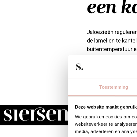
een k
Jaloezieën regulere
de lamellen te kantel
buitentemperatuur en
een kantoor.
Op zonnige dagen ka
kantoorruimte. Dit st
Toestemming
raam naar binnen, w
Jaloezieën onderbrek
Deze website maakt gebruik
het glas te reflecter
We gebruiken cookies om cont
Hoe effectief jaloez
websiteverkeer te analyseren
media, adverteren en analys
van de lamellen. Lich