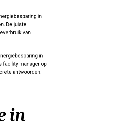
energiebesparing in
. De juiste
everbruik van
energiebesparing in
s facility manager op
ncrete antwoorden.
e in