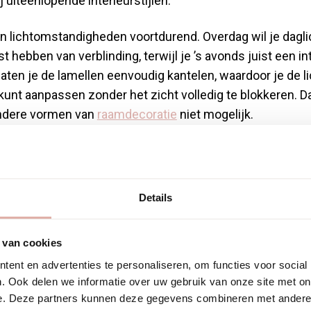
ij uiteenlopende interieurstijlen.
n lichtomstandigheden voortdurend. Overdag wil je dagli
t hebben van verblinding, terwijl je ’s avonds juist een in
aten je de lamellen eenvoudig kantelen, waardoor je de li
nt aanpassen zonder het zicht volledig te blokkeren. Da
 andere vormen van
raamdecoratie
niet mogelijk.
zieën relatief eenvoudig schoon te maken, wat in een h
een rol spelen geen overbodige luxe is. Ze zijn verkrijgb
werkingen, waardoor ze aansluiten bij zowel moderne als
Details
 soorten jaloez
 van cookies
ent en advertenties te personaliseren, om functies voor social
. Ook delen we informatie over uw gebruik van onze site met on
e. Deze partners kunnen deze gegevens combineren met andere i