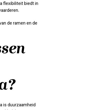
lexibiliteit biedt in
waarderen.
e van de ramen en de
ssen
ca?
ca is duurzaamheid