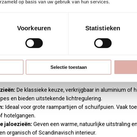
r voor
erzameld op basis van uw gebruik van hun services.
agelegenheden
Voorkeuren
Statistieken
eden zijn de meest gebruikte soorten jaloezieën horizon
ezieën), verticale lamellen en houten of bamboe jaloezieë
appen die beter of minder goed passen bij bepaalde ruim
Selectie toestaan
eden.
zieën:
De klassieke keuze, verkrijgbaar in aluminium of h
es en bieden uitstekende lichtregulering.
n:
Ideaal voor grote raampartijen of schuifpuien. Vaak toe
f hotelgangen.
 jaloezieën:
Geven een warme, natuurlijke uitstraling en 
en organisch of Scandinavisch interieur.