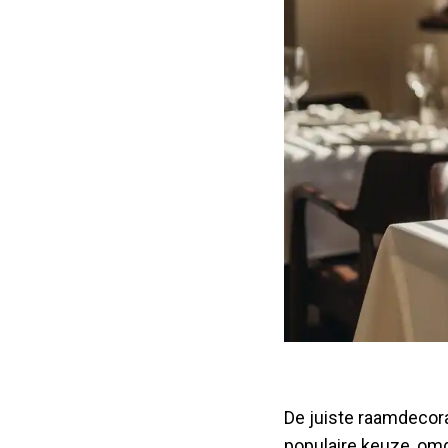
De juiste raamdecora
populaire keuze, omd