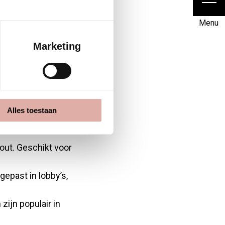
Menu
?
Marketing
tale jaloezieën (ook
n. Elk type heeft
tes en
Alles toestaan
out. Geschikt voor
gepast in lobby’s,
zijn populair in