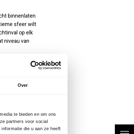
cht binnenlaten
tieme sfeer wilt
chtinval op elk
t niveau van
orecaomgeving waar
aar in een breed scala
 klassieke
Over
ieën
 media te bieden en om ons
ze partners voor social
nformatie die u aan ze heeft