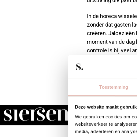
uitstraling die past b
In de horeca wissele
zonder dat gasten las
creëren. Jaloezieën l
moment van de dag ku
controle is bij veel
Daarnaast zijn jaloe
geuren, vet en vocht 
aan materialen en af
Toestemming
interieurstijlen.
Welke
Deze website maakt gebruik
We gebruiken cookies om cont
websiteverkeer te analyseren
media, adverteren en analys