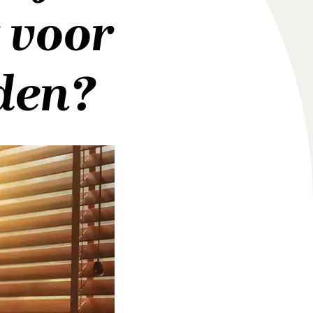
 voor
den?