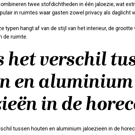
ombineren twee stofdichtheden in één jaloezie, wat extra f
opulair in ruimtes waar gasten zowel privacy als daglicht 
 typen hangt af van de stijl van het interieur, de groott
n de ruimte.
s het verschil tu
n en aluminium
zieën in de hore
rschil tussen houten en aluminium jaloezieën in de hore