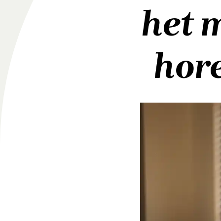
het 
hor