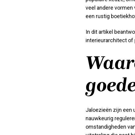
veel andere vormen v
een rustig boetiekho
In dit artikel beantw
interieurarchitect 
Waaro
goede
Jaloezieën zijn een
nauwkeurig reguleren
omstandigheden van 