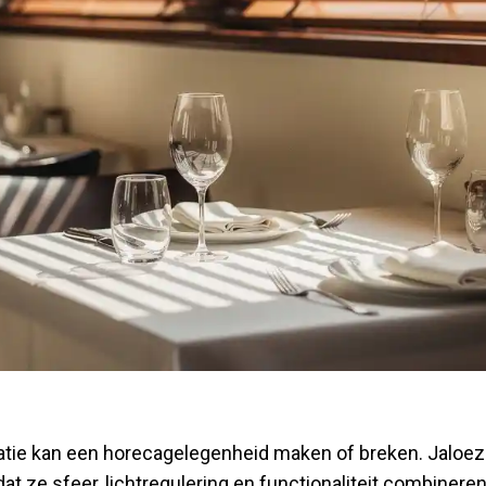
tie kan een horecagelegenheid maken of breken. Jaloezi
at ze sfeer, lichtregulering en functionaliteit combinere