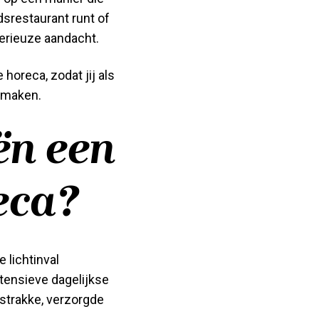
dsrestaurant runt of
serieuze aandacht.
horeca, zodat jij als
 maken.
ën een
eca?
 lichtinval
tensieve dagelijkse
strakke, verzorgde