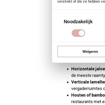
zijn e
verstrekt of die ze hebben v
horec
Toestemmingsselectie
Noodzakelijk
Voor horecagelegenh
wel Venetiaanse jalo
specifieke eigensch
Weigeren
gebruiksomstandigh
Horizontale jaloe
de meeste raamtyp
Verticale lamelle
vergaderruimtes o
Houten of bamboe
restaurants met e