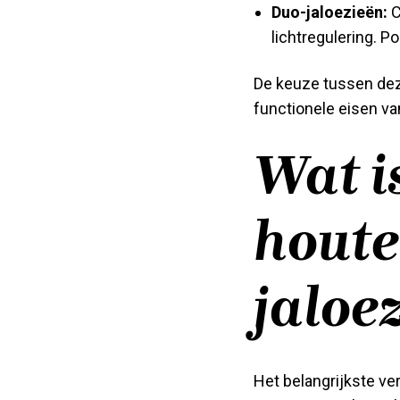
Duo-jaloezieën:
C
lichtregulering. P
De keuze tussen deze
functionele eisen va
Wat i
houte
jaloe
Het belangrijkste ve